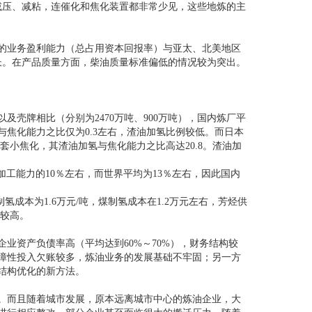
减压、减粘，连催化和焦化装置都非常少见，这些地炼的主
业的业务盈利能力（总占用资本回报率）与亚太、北美地区
长。在产品质量方面，柴油质量标准偏低的情况较为突出。
以及壳牌相比（分别为2470万吨、900万吨），国内炼厂平
焦化能力之比仅为0.3左右，渣油加氢比例较低。而日本
套小焦化，其渣油加氢与焦化能力之比高达20.8。渣油加
加工能力的10％左右，而世界平均为13％左右，因此国内
氢成本为1.6万元/吨，煤制氢成本在1.2万元左右，芳烃供
本较高。
业资产负债率高（平均达到60%～70%），财务结构较
障性投入欠账较多，炼油业务的发展基础不牢固；另一方
结构优化的新方法。
。而且随着城市发展，原本远离城市中心的炼油企业，大