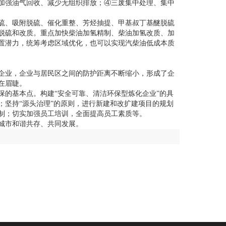
加强油气回收、减少无组织排放；④三废集中处理、集中
硫、吸附脱硫、催化重整、芳烃抽提、甲基叔丁基醚脱硫
脱硫和改质。重点加快柴油加氢精制、柴油加氢改质、加
置潜力，统筹考虑区域优化，也可以实现汽柴油低成本质
企业，企业与居民区之间的防护距离不断缩小，形成了企
在眉睫。
保的基本点。构建“安全可靠、清洁环保型炼化企业”的具
；坚持“源头治理”的原则，进行新建和改扩建项目的规划
制；切实加强员工培训，全面提高员工素质等。
城市和谐共存、共同发展。