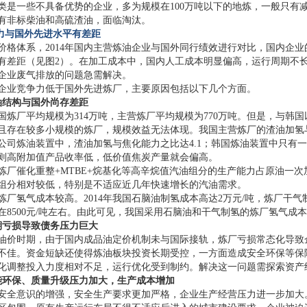
类是一些不具备优势的企业，多为规模在100万吨以下的地炼，一般只有
有非标柴油和高硫渣油，面临淘汰。
力与国外先进水平有差距
价格体系，2014年国内主营炼油企业与国外同行绩效进行对比，国内企
有差距（见图2）。在加工成本中，国内人工成本明显偏高，运行周期不
企业废气排放的问题急需解决。
企业竞争力低于国外先进炼厂，主要原因包括以下几个方面。
油结构与国外尚存差距
年全国炼厂平均规模为314万吨，主营炼厂平均规模为770万吨。但是，与韩国
且存在较多小规模的炼厂，规模效益无法体现。我国主营炼厂的渣油加氢与
公司炼油装置中，渣油加氢与焦化能力之比达4.1；韩国炼油装置中只有一
则高附加值产品收率低，低价值焦炭产量就会偏高。
炼厂催化重整+MTBE+烷基化等高辛烷值汽油组分的生产能力占原油一次
组分相对较低，特别是不适应近几年快速增长的汽油需求。
炼厂氢气成本较高。2014年我国石脑油制氢成本高达2万元/吨，炼厂干气制
在8500元/吨左右。由此可见，我国采用石脑油和干气制氢的炼厂氢气成
期亏损导致债务压力巨大
油价时期，由于国内成品油定价机制未与国际接轨，炼厂亏损常态化导致企
不佳。资金短缺还使得炼油板块投资长期受控，一方面造成安全环保等保
化调整投入力度相对不足，运行优化受到制约。解决这一问题需探索资产
能环保、质量升级压力加大，生产成本增加
安全意识的增强，安全生产要求更加严格，企业生产经营压力进一步加大