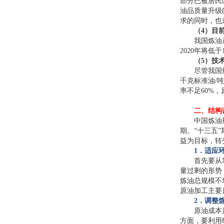
部分已被居民
油品质量升级
求的同时，也
（4）目
我国炼油
2020年将低
（5）技
尽管我国
千克标准油/
率不足60%
二、结构
中国炼油
期。“十三五
益为目标，转
1
．适应
首先要从
量过剩的形势
炼油总规模不
原油加工主要
2
．调整
原油成本
方面，要利用