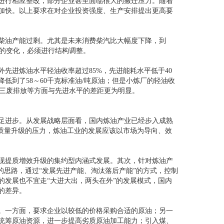
进行相应整改，部分企业甚至面临很大的搬迁压力。随着
步加快。以上要求在对企业投资强度、生产安排提出更高要
柴油产能过剩。尤其是未来消费柴汽比大幅度下降，到
应市场的变化，必须进行结构调整。
先进炼油水平轻油收率超过85%，先进能耗水平低于40
降低到了58～60千克标准油/吨原油；但是小炼厂的轻油收
、三废排放等方面与先进水平的差距更为明显。
足进步。从发展战略层面看，国内炼油产业已经步入成熟
、质量升级的压力，炼油工业的发展应该以市场为导向、效
现提质增效升级的集约型内涵式发展。其次，针对炼油产
的思路，通过“发展先进产能、淘汰落后产能”的方式，控制
的发展也不宜走“大进大出，两头在外”的发展模式，国内
的差异。
。一方面，要求企业以较低的价格采购合适的原油；另一
统筹原油资源，进一步提高劣质原油加工能力；引入煤、