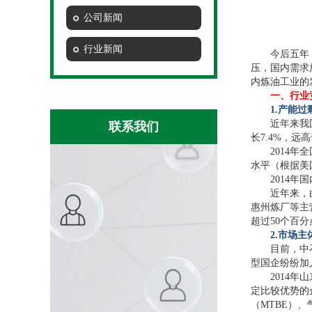
公司新闻
行业新闻
今后五年
压，国内需求
内炼油工业的
一、行业
1.
产能过
近年来我
联系我们
长7.4%，远
2014
水平（根据美
2014年
近年来，
惠州炼厂等主
超过50个百分
2.
市场主
目前，中
型国企纷纷加
2014
定比较优势的
（MTBE）