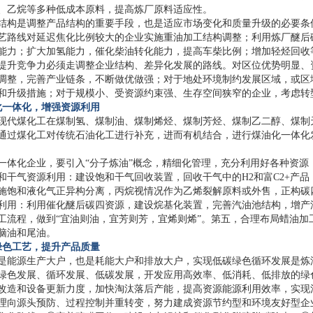
、乙烷等多种低成本原料，提高炼厂原料适应性。
结构是调整产品结构的重要手段，也是适应市场变化和质量升级的必要条件
艺路线对延迟焦化比例较大的企业实施重油加工结构调整；利用炼厂醚后
能力；扩大加氢能力，催化柴油转化能力，提高车柴比例；增加轻烃回收
提升竞争力必须走调整企业结构、差异化发展的路线。对区位优势明显、
调整，完善产业链条，不断做优做强；对于地处环境制约发展区域，或区
和升级措施；对于规模小、受资源约束强、生存空间狭窄的企业，考虑转
化一体化，增强资源利用
现代煤化工在煤制氢、煤制油、煤制烯烃、煤制芳烃、煤制乙二醇、煤制天
通过煤化工对传统石油化工进行补充，进而有机结合，进行煤油化一体化
一体化企业，要引入“分子炼油”概念，精细化管理，充分利用好各种资源
和干气资源利用：建设饱和干气回收装置，回收干气中的H2和富C2+产
施饱和液化气正异构分离，丙烷视情况作为乙烯裂解原料或外售，正构碳
利用：利用催化醚后碳四资源，建设烷基化装置，完善汽油池结构，增产
工流程，做到“宜油则油，宜芳则芳，宜烯则烯”。第五，合理布局蜡油
脑油和尾油。
绿色工艺，提升产品质量
是能源生产大户，也是耗能大户和排放大户，实现低碳绿色循环发展是炼
绿色发展、循环发展、低碳发展，开发应用高效率、低消耗、低排放的绿
改造和设备更新力度，加快淘汰落后产能，提高资源能源利用效率，实现
理向源头预防、过程控制并重转变，努力建成资源节约型和环境友好型企