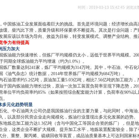
时间：2019-03-13 15:42:45
浏览次
，中国炼油工业发展面临着巨大的挑战。首先是环境问题：经济增长由高
放缓、柴汽比下滑，质量升级和环保要求不断提高。其次是行业问题：产
发展应该以市场为导向、效益为目标，转变发展模式、调整产业结构、推
竞争力有待提高
剩压力加大
国炼油能力快速增长，但炼厂平均规模仍太小，远低于世界平均规模。2000～2
高于同期全球炼油能力平均增速（约为1.0%）。
年全国炼厂数量达到241家，炼厂平均规模为314万吨。其中，中石油、中石
国《油气杂志》统计数据，2014年世界炼厂平均规模为684万吨）。
国内石油需求约5.2亿吨，原油加工量5.03亿吨，相比7.56亿吨的加工能
由于国内炼油能力增长过快，原油一次加工装置负荷率呈现下降态势，201
营单位平均负荷率约85%（如果按照综合配套能力计算，负荷率在90%以
点。
体多元化趋势明显
石化、中石油两大公司仍是我国炼油行业的主要力量，与此同时，中海油
入，以及部分民营企业走向规模化，炼油行业显现出多元化发展的趋势。
年山东地炼总加工能力达1.3亿吨（含与中国化工等国企合资的炼厂），但
企业，这类企业不断扩大规模、提升加工水平，地炼装置配套较全，除了
、气分、重整、聚丙烯、硫磺回收等装置，成品油质量基本上可达到国家标