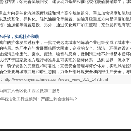
焦化路线；②完善硫磺回收，建设动力锅炉和催化裂化脱硫脱硝除尘；③
重点方向是催化汽油深度脱硫和增产高辛烷值组分。重点加快深度加氢脱
以及烷基化、异构化、轻汽油醚化等装置。柴油升级重点方向是深度加氢
蜡）油加氢等装置建设。另外，通过优化炼厂加工流程，充分发挥现有装
全环保，实现社企和谐
城市的扩张发展过程中，一批过去远离城市的炼油企业已经变成了城市中
的格局。炼厂生存与发展面临巨大困难，企业的安全、清洁、环保建设迫
敏感污染物废气、废水、废渣、噪音与恶臭，做到污染物不外泄是本质环
执行严于国家及地方现行标准并且可实现的指标体系，达到世界一流水平
择；确保设备的完整性和可靠性；完善安全管理与评价体系，实现风险控
油企业要与城市共建和谐生态园，力争外部环境安全和内部生产安全，与
：
http://www.xinyimachines.com/news_view_313_147.html
为南京六合区化工园区做加工服务
15年石油化工行业预判：产能过剩会缓解吗？