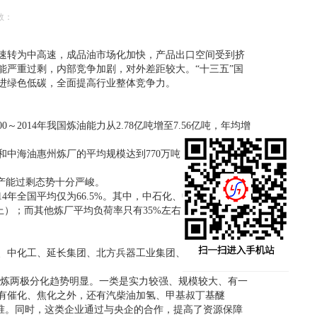
数：
速转为中高速，成品油市场化加快，产品出口空间受到挤
能严重过剩，内部竞争加剧，对外差距较大。“十三五”国
进绿色低碳，全面提高行业整体竞争力。
014年我国炼油能力从2.78亿吨增至7.56亿吨，年均增
化和中海油惠州炼厂的平均规模达到770万吨，高于世界平均
力，产能过剩态势十分严峻。
4年全国平均仅为66.5%。其中，中石化、中石油和中海油
上）；而其他炼厂平均负荷率只有35%左右，低于主营单位
、中化工、延长集团、北方兵器工业集团、中国中化等大
是地炼两极分化趋势明显。一类是实力较强、规模较大、有一
有催化、焦化之外，还有汽柴油加氢、甲基叔丁基醚
准。同时，这类企业通过与央企的合作，提高了资源保障