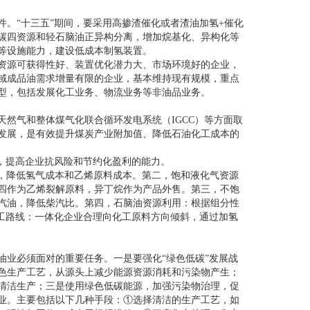
。“十三五”期间，要采用高掺渣催化或者渣油加氢+催化
碳四资源和轻石脑油正异构分离，增加烷基化、异构化等
等设施能力，建设低成本制氢装置。
资源可获得性好、装置优化潜力大、市场环境好的企业，
域成品油需求增量有限的企业，基本维持现有规模，重点
型，包括发展化工业务、物流业务等非油品业务。
然气和整体煤气化联合循环发电系统（IGCC）等方面取
发展，是有效提升煤炭产业附加值、降低石油化工成本的
，提高企业抗风险和节约化盈利的能力。
品，降低氢气成本和乙烯原料成本。第二，饱和液化气资源
四作为乙烯裂解原料，异丁烷作为产品外售。第三，不饱
汽油，降低柴汽比。第四，石脑油资源利用：根据组分性
加工路线：一体化企业合理向化工原料方向倾斜，通过加氢
油业必须面对的重要任务。一是要强化“绿色低碳”发展战
色生产工艺，从源头上减少能源资源消耗和污染物产生；
清洁生产；三是使用绿色低碳能源，加强污染物治理，促
业。主要包括以下几种手段：①选择清洁的生产工艺，如