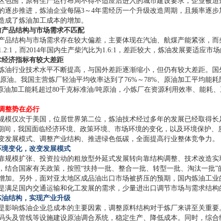
区包围，原有生产运行布局不得不适应后进入的城市建设要求，企业被迫
的逐步推进，炼油企业每隔3～4年需经历一个升级改造周期，且频率逐
造成了炼油加工成本的增加。
前产品结构与市场需求不匹配
产品结构与市场需求存在较大偏差，主要体现在汽油、航煤产能紧张，而
于1.2:1，而2014年国内生产柴汽比为1.6:1，差距较大，炼油发展要适
术经济指标有较大差距
炼油行业技术水平不断提高，与国外差距逐渐缩小，但仍有较大差距。国外
吨原油。我国主营炼厂轻油平均收率达到了76%～78%、原油加工平均能耗
，原油加工能耗超过80千克标准油/吨原油，小炼厂在资源利用效率、能耗
调整势在必行
规模仅次于美国，位居世界第二位，炼油技术经过多年的发展已经取得长
”期间，我国面临经济环境、政策环境、市场环境的变化，以及环境保护
变发展模式、调整产业结构、推进绿色低碳，全面提高行业整体竞争力。
环境变化，改变发展模式
靠规模扩张、投资拉动的粗放型外延式发展转向靠结构调整、技术改造实
，结合国家有关政策，按照“扶持一批、整合一批、转型一批、淘汰一批”
增加。另外，面对亚太地区成品油出口市场被挤压的预期，国内炼油工业
是满足国内交通运输和化工发展的需求，少量进出口调节市场与需求结构
炼油结构，实现产业升级
是影响炼油企业总成本的主要因素，调整原料结构对于炼厂来讲至关重要
码头及管线等设施建设原油调合系统，稳定生产、降低成本。同时，综合