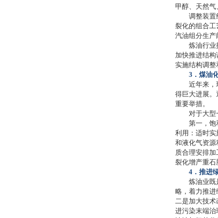
甲醇、天然气
调整装置
裂化的组合工
汽油组分生产
炼油行业
加快推进结构
实施结构调整
3
．煤油
近年来，
得巨大进展。
重要举措。
对于大型
第一，饱
利用：适时实
和液化气资源
质合理安排加
裂化增产重石
4
．推进
炼油业既
略，着力推进
二是加大技术
进污染末端治