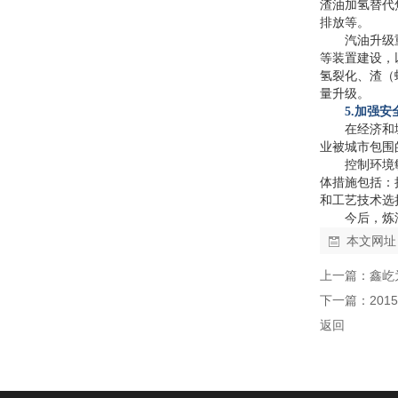
渣油加氢替代
排放等。
汽油升级
等装置建设，
氢裂化、渣（
量升级。
5.
加强安
在经济和
业被城市包围
控制环境
体措施包括：
和工艺技术选
今后，炼
本文网址
上一篇：
鑫屹
下一篇：
20
返回