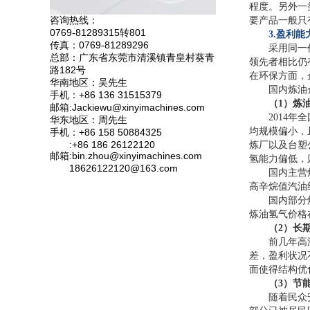
程度。另外一
咨询热线：
要产品一般只
0769-81289315转801
3.
盈利能
传真：0769-81289296
采用同一
总部：广东省东莞市清溪镇青皇村葵青
领先者相比仍
路182号
在环保方面，
华南地区：吴先生
国内炼油
手机：+86 136 31515379
（1）炼
邮箱:Jackiewu@xinyimachines.com
2014
华东地区：周先生
均规模偏小，
手机：+86 158 50884325
:+86 186 26122120
炼厂以及台塑
邮箱:bin.zhou@xinyimachines.com
氢能力偏低，
18626122120@163.com
国内主营
高辛烷值汽油
国内部分
炼油氢气价格
（2）长
前几年高
差，盈利状况
面使得结构优
（3）节
随着民众