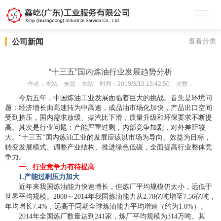
公司新闻
查看分类
“十三五”国内炼油行业发展趋势分析
作者：
本站
来源：
本站
时间：
2019/3/13 15:42:50
次数：
今后五年，中国炼油工业发展面临着巨大的挑战。首先是环境问
题：经济增长由高速转为中高速，成品油市场化加快，产品出口空间
受到挤压，国内需求放缓、柴汽比下滑，质量升级和环保要求不断提
高。其次是行业问题：产能严重过剩，内部竞争加剧，对外差距较
大。“十三五”国内炼油工业的发展应该以市场为导向、效益为目标，
转变发展模式、调整产业结构、推进绿色低碳，全面提高行业整体竞
争力。
一、行业竞争力有待提高
1.
产能过剩压力加大
近年来我国炼油能力快速增长，但炼厂平均规模仍太小，远低于
世界平均规模。2000～2014年我国炼油能力从2.78亿吨增至7.56亿吨，
年均增长7.4%，远高于同期全球炼油能力平均增速（约为1.0%）。
2014年全国炼厂数量达到241家，炼厂平均规模为314万吨。其