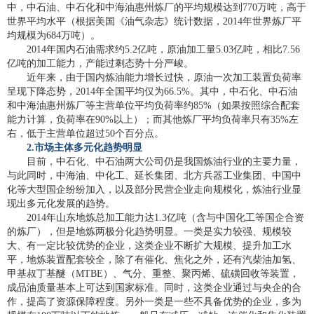
中，中石油、中石化和中海油惠州炼厂的平均规模达到770万吨，高于
世界平均水平（根据美国《油气杂志》统计数据，2014年世界炼厂平
均规模为684万吨）。
2014年国内石油需求约5.2亿吨，原油加工量5.03亿吨，相比7.56
亿吨的加工能力，产能过剩态势十分严峻。
近年来，由于国内炼油能力增长过快，原油一次加工装置负荷率
呈现下降态势，2014年全国平均仅为66.5%。其中，中石化、中石油
和中海油惠州炼厂等主营单位平均负荷率约85%（如果按照综合配套
能力计算，负荷率在90%以上）；而其他炼厂平均负荷率只有35%左
右，低于主营单位超过50个百分点。
2.
市场主体多元化趋势明显
目前，中石化、中石油两大公司仍是我国炼油行业的主要力量，
与此同时，中海油、中化工、延长集团、北方兵器工业集团、中国中
化等大型国企纷纷加入，以及部分民营企业走向规模化，炼油行业显
现出多元化发展的趋势。
2014年山东地炼总加工能力达1.3亿吨（含与中国化工等国企合资
的炼厂），但是地炼两极分化趋势明显。一类是实力较强、规模较
大、有一定比较优势的企业，这类企业不断扩大规模、提升加工水
平，地炼装置配套较全，除了有催化、焦化之外，还有汽柴油加氢、
甲基叔丁基醚（MTBE）、气分、重整、聚丙烯、硫磺回收等装置，
成品油质量基本上可达到国家标准。同时，这类企业通过与央企的合
作，提高了资源保障程度。另外一类是一些不具备优势的企业，多为