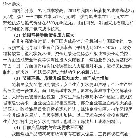
汽油需求。
国内部分炼厂氢气成本较高。2014年我国石脑油制氢成本高达2万
元/吨，炼厂干气制氢成本为1.6万元/吨，煤制氢成本在1.2万元左右，
芳烃供炼油氢气价格在8500元/吨左右。由此可见，我国采用石脑油和
干气制氢的炼厂氢气成本较高。
（2）长期亏损导致债务压力巨大
前几年高油价时期，由于国内成品油定价机制未与国际接轨，炼
厂亏损常态化导致企业资产负债率高（平均达到60%～70%），财务
结构较差，盈利状况不佳。资金短缺还使得炼油板块投资长期受控，
一方面造成安全环保等保障性投入欠账较多，炼油业务的发展基础不
牢固；另一方面使得结构优化调整投入力度相对不足，运行优化受到
制约。解决这一问题需探索资产结构优化的新方法。
（3）节能环保、质量升级压力加大，生产成本增加
随着民众安全意识的增强，安全生产要求更加严格，企业生产经
营压力进一步加大。而且随着城市发展，原本远离城市中心的炼油企
业，大部分已被居民区包围，原有生产运行布局不得不适应后进入的
城市建设要求，企业被迫进行相应整改，部分企业甚至面临很大的搬
迁压力。随着油品质量升级的逐步推进，炼油企业每隔3～4年需经历
一个升级改造周期，且频率逐步加快。以上要求在对企业投资强度、
生产安排提出更高要求的同时，也造成了炼油加工成本的增加。
（4）目前产品结构与市场需求不匹配
我国炼油产品结构与市场需求存在较大偏差，主要体现在汽油、