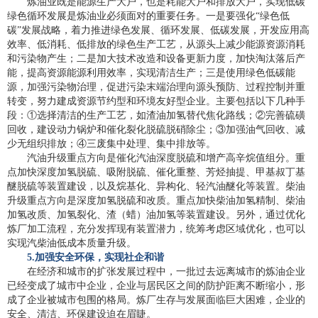
炼油业既是能源生产大户，也是耗能大户和排放大户，实现低碳
绿色循环发展是炼油业必须面对的重要任务。一是要强化“绿色低
碳”发展战略，着力推进绿色发展、循环发展、低碳发展，开发应用高
效率、低消耗、低排放的绿色生产工艺，从源头上减少能源资源消耗
和污染物产生；二是加大技术改造和设备更新力度，加快淘汰落后产
能，提高资源能源利用效率，实现清洁生产；三是使用绿色低碳能
源，加强污染物治理，促进污染末端治理向源头预防、过程控制并重
转变，努力建成资源节约型和环境友好型企业。主要包括以下几种手
段：①选择清洁的生产工艺，如渣油加氢替代焦化路线；②完善硫磺
回收，建设动力锅炉和催化裂化脱硫脱硝除尘；③加强油气回收、减
少无组织排放；④三废集中处理、集中排放等。
汽油升级重点方向是催化汽油深度脱硫和增产高辛烷值组分。重
点加快深度加氢脱硫、吸附脱硫、催化重整、芳烃抽提、甲基叔丁基
醚脱硫等装置建设，以及烷基化、异构化、轻汽油醚化等装置。柴油
升级重点方向是深度加氢脱硫和改质。重点加快柴油加氢精制、柴油
加氢改质、加氢裂化、渣（蜡）油加氢等装置建设。另外，通过优化
炼厂加工流程，充分发挥现有装置潜力，统筹考虑区域优化，也可以
实现汽柴油低成本质量升级。
5.
加强安全环保，实现社企和谐
在经济和城市的扩张发展过程中，一批过去远离城市的炼油企业
已经变成了城市中企业，企业与居民区之间的防护距离不断缩小，形
成了企业被城市包围的格局。炼厂生存与发展面临巨大困难，企业的
安全、清洁、环保建设迫在眉睫。