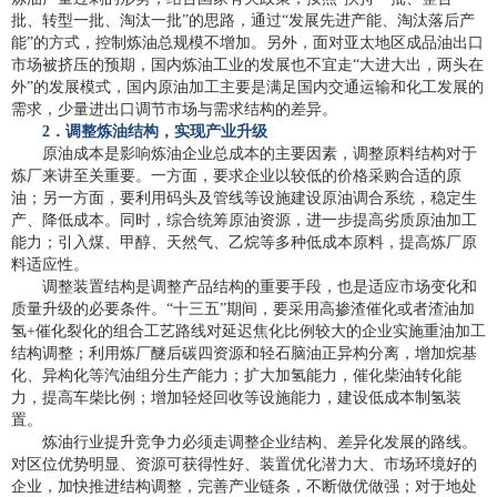
批、转型一批、淘汰一批”的思路，通过“发展先进产能、淘汰落后产
能”的方式，控制炼油总规模不增加。另外，面对亚太地区成品油出口
市场被挤压的预期，国内炼油工业的发展也不宜走“大进大出，两头在
外”的发展模式，国内原油加工主要是满足国内交通运输和化工发展的
需求，少量进出口调节市场与需求结构的差异。
2
．调整炼油结构，实现产业升级
原油成本是影响炼油企业总成本的主要因素，调整原料结构对于
炼厂来讲至关重要。一方面，要求企业以较低的价格采购合适的原
油；另一方面，要利用码头及管线等设施建设原油调合系统，稳定生
产、降低成本。同时，综合统筹原油资源，进一步提高劣质原油加工
能力；引入煤、甲醇、天然气、乙烷等多种低成本原料，提高炼厂原
料适应性。
调整装置结构是调整产品结构的重要手段，也是适应市场变化和
质量升级的必要条件。“十三五”期间，要采用高掺渣催化或者渣油加
氢+催化裂化的组合工艺路线对延迟焦化比例较大的企业实施重油加工
结构调整；利用炼厂醚后碳四资源和轻石脑油正异构分离，增加烷基
化、异构化等汽油组分生产能力；扩大加氢能力，催化柴油转化能
力，提高车柴比例；增加轻烃回收等设施能力，建设低成本制氢装
置。
炼油行业提升竞争力必须走调整企业结构、差异化发展的路线。
对区位优势明显、资源可获得性好、装置优化潜力大、市场环境好的
企业，加快推进结构调整，完善产业链条，不断做优做强；对于地处