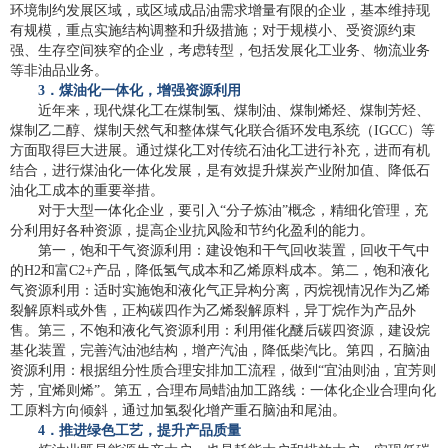
环境制约发展区域，或区域成品油需求增量有限的企业，基本维持现
有规模，重点实施结构调整和升级措施；对于规模小、受资源约束
强、生存空间狭窄的企业，考虑转型，包括发展化工业务、物流业务
等非油品业务。
3
．煤油化一体化，增强资源利用
近年来，现代煤化工在煤制氢、煤制油、煤制烯烃、煤制芳烃、
煤制乙二醇、煤制天然气和整体煤气化联合循环发电系统（IGCC）等
方面取得巨大进展。通过煤化工对传统石油化工进行补充，进而有机
结合，进行煤油化一体化发展，是有效提升煤炭产业附加值、降低石
油化工成本的重要举措。
对于大型一体化企业，要引入“分子炼油”概念，精细化管理，充
分利用好各种资源，提高企业抗风险和节约化盈利的能力。
第一，饱和干气资源利用：建设饱和干气回收装置，回收干气中
的H2和富C2+产品，降低氢气成本和乙烯原料成本。第二，饱和液化
气资源利用：适时实施饱和液化气正异构分离，丙烷视情况作为乙烯
裂解原料或外售，正构碳四作为乙烯裂解原料，异丁烷作为产品外
售。第三，不饱和液化气资源利用：利用催化醚后碳四资源，建设烷
基化装置，完善汽油池结构，增产汽油，降低柴汽比。第四，石脑油
资源利用：根据组分性质合理安排加工流程，做到“宜油则油，宜芳则
芳，宜烯则烯”。第五，合理布局蜡油加工路线：一体化企业合理向化
工原料方向倾斜，通过加氢裂化增产重石脑油和尾油。
4
．推进绿色工艺，提升产品质量