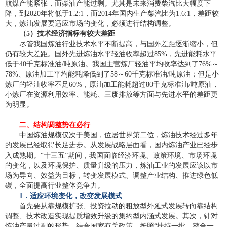
航煤产能紧张，而柴油产能过剩。尤其是未来消费柴汽比大幅度下
降，到2020年将低于1.2:1，而2014年国内生产柴汽比为1.6:1，差距较
大，炼油发展要适应市场的变化，必须进行结构调整。
（5）技术经济指标有较大差距
尽管我国炼油行业技术水平不断提高，与国外差距逐渐缩小，但
仍有较大差距。国外先进炼油水平轻油收率超过85%，先进能耗水平
低于40千克标准油/吨原油。我国主营炼厂轻油平均收率达到了76%～
78%、原油加工平均能耗降低到了58～60千克标准油/吨原油；但是小
炼厂的轻油收率不足60%，原油加工能耗超过80千克标准油/吨原油，
小炼厂在资源利用效率、能耗、三废排放等方面与先进水平的差距更
为明显。
二、结构调整势在必行
中国炼油规模仅次于美国，位居世界第二位，炼油技术经过多年
的发展已经取得长足进步。从发展战略层面看，国内炼油产业已经步
入成熟期。“十三五”期间，我国面临经济环境、政策环境、市场环境
的变化，以及环境保护、质量升级的压力，炼油工业的发展应该以市
场为导向、效益为目标，转变发展模式、调整产业结构、推进绿色低
碳，全面提高行业整体竞争力。
1
．适应环境变化，改变发展模式
首先要从靠规模扩张、投资拉动的粗放型外延式发展转向靠结构
调整、技术改造实现提质增效升级的集约型内涵式发展。其次，针对
炼油产量过剩的形势，结合国家有关政策，按照“扶持一批、整合一