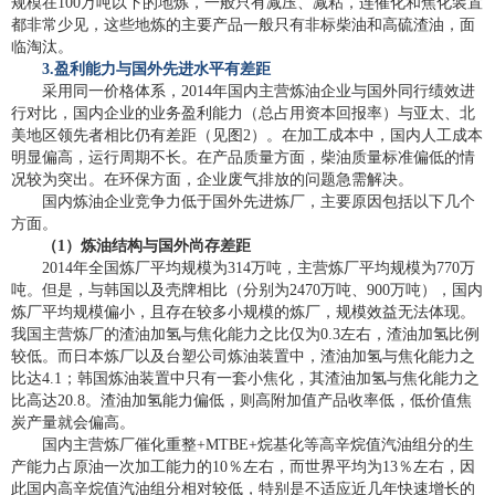
规模在100万吨以下的地炼，一般只有减压、减粘，连催化和焦化装置
都非常少见，这些地炼的主要产品一般只有非标柴油和高硫渣油，面
临淘汰。
3.
盈利能力与国外先进水平有差距
采用同一价格体系，2014年国内主营炼油企业与国外同行绩效进
行对比，国内企业的业务盈利能力（总占用资本回报率）与亚太、北
美地区领先者相比仍有差距（见图2）。在加工成本中，国内人工成本
明显偏高，运行周期不长。在产品质量方面，柴油质量标准偏低的情
况较为突出。在环保方面，企业废气排放的问题急需解决。
国内炼油企业竞争力低于国外先进炼厂，主要原因包括以下几个
方面。
（1）炼油结构与国外尚存差距
2014年全国炼厂平均规模为314万吨，主营炼厂平均规模为770万
吨。但是，与韩国以及壳牌相比（分别为2470万吨、900万吨），国内
炼厂平均规模偏小，且存在较多小规模的炼厂，规模效益无法体现。
我国主营炼厂的渣油加氢与焦化能力之比仅为0.3左右，渣油加氢比例
较低。而日本炼厂以及台塑公司炼油装置中，渣油加氢与焦化能力之
比达4.1；韩国炼油装置中只有一套小焦化，其渣油加氢与焦化能力之
比高达20.8。渣油加氢能力偏低，则高附加值产品收率低，低价值焦
炭产量就会偏高。
国内主营炼厂催化重整+MTBE+烷基化等高辛烷值汽油组分的生
产能力占原油一次加工能力的10％左右，而世界平均为13％左右，因
此国内高辛烷值汽油组分相对较低，特别是不适应近几年快速增长的