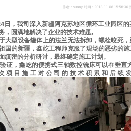
作者：sunny
时间：2018-11-06 15:58:36
24日
，我司
深入新疆阿克苏地区循环工业园区的
务，圆满地解决了企业的技术难题。
大型设备罐体上的法兰无法拆卸，螺栓咬死，
祖国的新疆，鑫屹工程师克服了现场的恶劣的施
面缜密的分析研讨，最终确定施工计划。
验证，鑫屹的便携式三轴数控铣床可以在垂直方
次项目施工对公司的技术积累和后续