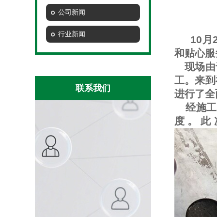
公司新闻
行业新闻
10月
和贴心服
现场由于
工。来到
联系我们
进行了全
经施工
度。此