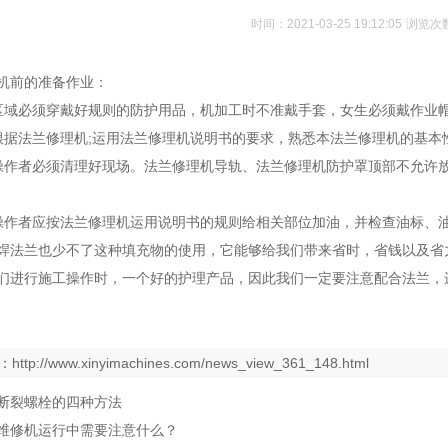
时间：2021-03-25 19:12:05
浏览次
机前的准备作业：
区域必须穿戴好规则的防护用品，机加工时不准戴手套，女生必须戴作业
根据法兰修理机;运用法兰修理机说明书的要求，熟悉本法兰修理机的基本
操作者必须清理好现场。法兰修理机导轨、法兰修理机防护罩顶部不允许放
操作者应按法兰修理机运用说明书的规则给相关部位加油，并检查油标、
焊法兰也少不了这种填充物的使用，它能够给我们带来省时，省钱以及省
们进行施工操作时，一个好的护理产品，因此我们一定要注意配合法兰，
：
http://www.xinyimachines.com/news_view_361_148.html
断裂螺栓的四种方法
维修机运行中需要注意什么？