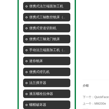
便携式法兰端面加工机
便携式三轴数控铣床（..
便携式管道切割机
便携式三轴龙门铣床
手动法兰端面加工机（..
迷你铣床
便携式镗孔机
法兰撑开器
介绍
液压螺栓拉伸器
下一个：
QuickFa
上一个：
MM200e
螺帽破坏器