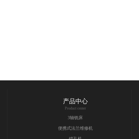
产品中心
Product center
3轴铣床
便携式法兰维修机
镗孔机